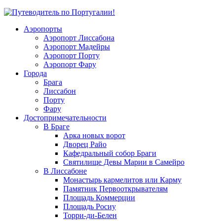
Аэропорты
Аэропорт Лиссабона
Аэропорт Мадейры
Аэропорт Порту
Аэропорт Фару
Города
Брага
Лиссабон
Порту
Фару
Достопримечательности
В Браге
Арка новых ворот
Дворец Райо
Кафедральный собор Браги
Святилище Девы Марии в Самейро
В Лиссабоне
Монастырь кармелитов или Карму
Памятник Первооткрывателям
Площадь Коммерции
Площадь Росиу
Торри-ди-Белен