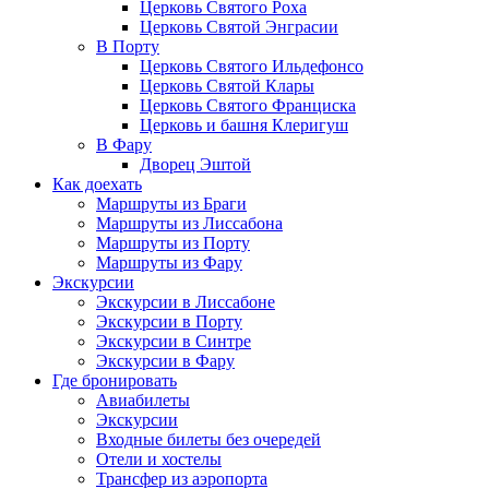
Церковь Святого Роха
Церковь Святой Энграсии
В Порту
Церковь Святого Ильдефонсо
Церковь Святой Клары
Церковь Святого Франциска
Церковь и башня Клеригуш
В Фару
Дворец Эштой
Как доехать
Маршруты из Браги
Маршруты из Лиссабона
Маршруты из Порту
Маршруты из Фару
Экскурсии
Экскурсии в Лиссабоне
Экскурсии в Порту
Экскурсии в Синтре
Экскурсии в Фару
Где бронировать
Авиабилеты
Экскурсии
Входные билеты без очередей
Отели и хостелы
Трансфер из аэропорта