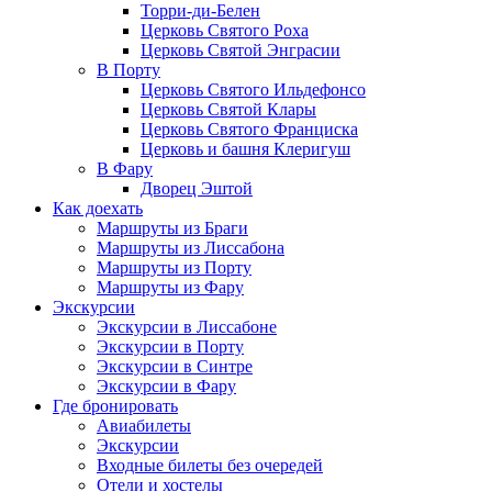
Торри-ди-Белен
Церковь Святого Роха
Церковь Святой Энграсии
В Порту
Церковь Святого Ильдефонсо
Церковь Святой Клары
Церковь Святого Франциска
Церковь и башня Клеригуш
В Фару
Дворец Эштой
Как доехать
Маршруты из Браги
Маршруты из Лиссабона
Маршруты из Порту
Маршруты из Фару
Экскурсии
Экскурсии в Лиссабоне
Экскурсии в Порту
Экскурсии в Синтре
Экскурсии в Фару
Где бронировать
Авиабилеты
Экскурсии
Входные билеты без очередей
Отели и хостелы