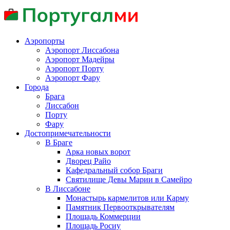
Аэропорты
Аэропорт Лиссабона
Аэропорт Мадейры
Аэропорт Порту
Аэропорт Фару
Города
Брага
Лиссабон
Порту
Фару
Достопримечательности
В Браге
Арка новых ворот
Дворец Райо
Кафедральный собор Браги
Святилище Девы Марии в Самейро
В Лиссабоне
Монастырь кармелитов или Карму
Памятник Первооткрывателям
Площадь Коммерции
Площадь Росиу